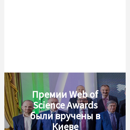
Премии Web of
Science Awards
были вручены в
Киеве